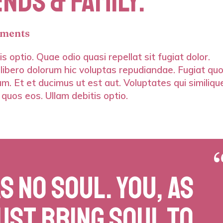
NDS & FAMILY.
ments
s optio. Quae odio quasi repellat sit fugiat dolor.
 libero dolorum hic voluptas repudiandae. Fugiat qu
m. Et et ducimus ut est aut. Voluptates qui similiqu
 quos eos. Ullam debitis optio.
S NO SOUL. YOU, AS
UST BRING SOUL TO