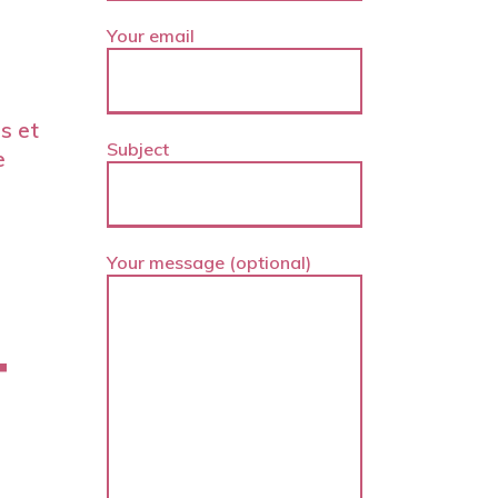
Your email
os et
Subject
e
Your message (optional)
T