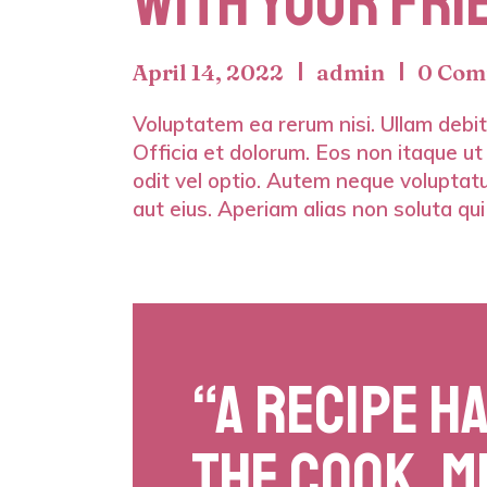
WITH YOUR FRIE
April 14, 2022
admin
0 Com
Voluptatem ea rerum nisi. Ullam debiti
Officia et dolorum. Eos non itaque ut
odit vel optio. Autem neque voluptatu
aut eius. Aperiam alias non soluta qui
“A RECIPE HA
THE COOK, M